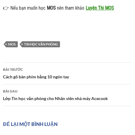
👉 Nếu bạn muốn học
MOS
nên tham khảo
Luyện Thi MOS
MOS
TIN HỌC VĂN PHÒNG
Điều
BÀI TRƯỚC
hướng
Cách gõ bàn phím bằng 10 ngón tay
bài
viết
BÀI SAU
Lớp Tin học văn phòng cho Nhân viên nhà máy Acecook
ĐỂ LẠI MỘT BÌNH LUẬN