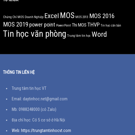
MOS
Excel
MOS 2016
Chứng Chỉ MOS
Doanh Nghiệp
MOS 2013
MOS 2019
power point
THVP
Thi MOS
PowerPoint
Tin học căn bản
Tin học văn phòng
Word
Trung tâm tin học
THÔNG TIN LIÊN HỆ
Trung tâm tin học VT
Email: daytinhoc.net@gmail.com
Mb: 0988248000 (có Zalo)
Địa chỉ học: Có 5 cơ sở ở Hà Nội
Web: https://trungtamtinhocvt.com