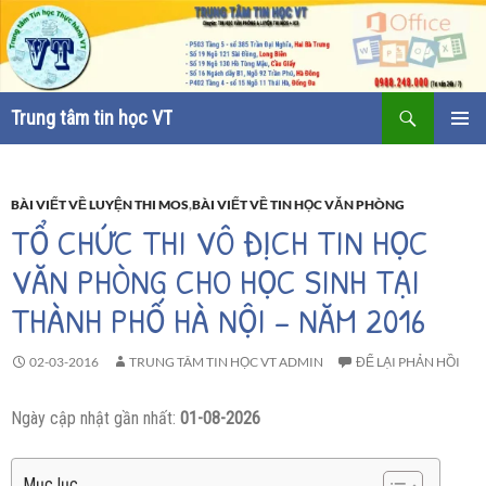
Tìm
Trung tâm tin học VT
kiếm
CHUYỂN
TRÌNH
ĐẾN
ĐƠN CƠ
NỘI
SỞ
DUNG
BÀI VIẾT VỀ LUYỆN THI MOS
,
BÀI VIẾT VỀ TIN HỌC VĂN PHÒNG
TỔ CHỨC THI VÔ ĐỊCH TIN HỌC
VĂN PHÒNG CHO HỌC SINH TẠI
THÀNH PHỐ HÀ NỘI – NĂM 2016
02-03-2016
TRUNG TÂM TIN HỌC VT ADMIN
ĐỂ LẠI PHẢN HỒI
Ngày cập nhật gần nhất:
01-08-2026
Mục lục