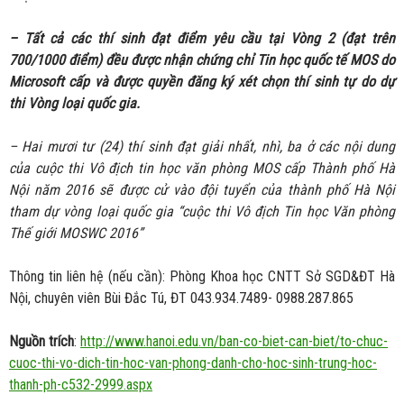
– Tất cả các thí sinh đạt điểm yêu cầu tại Vòng 2 (đạt trên
700/1000 điểm) đều được nhận chứng chỉ Tin học quốc tế MOS do
Microsoft cấp và được quyền đăng ký xét chọn thí sinh tự do dự
thi Vòng loại quốc gia.
–
Hai mươi tư (24) thí sinh đạt giải nhất, nhì, ba ở các nội dung
của cuộc thi Vô địch tin học văn phòng MOS cấp Thành phố Hà
Nội năm 2016 sẽ được cử vào đội tuyển của thành phố Hà Nội
tham dự vòng loại quốc gia “cuộc thi Vô địch Tin học Văn phòng
Thế giới MOSWC 2016”
Thông tin liên hệ (nếu cần): Phòng Khoa học CNTT Sở SGD&ĐT Hà
Nội, chuyên viên Bùi Đắc Tú, ĐT 043.934.7489- 0988.287.865
Nguồn trích
:
http://www.hanoi.edu.vn/ban-co-biet-can-biet/to-chuc-
cuoc-thi-vo-dich-tin-hoc-van-phong-danh-cho-hoc-sinh-trung-hoc-
thanh-ph-c532-2999.aspx