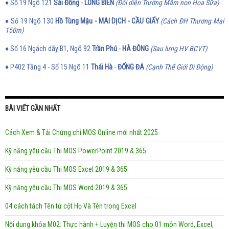
♦ Số 19 Ngõ 121
Sài Đồng
-
LONG BIÊN
(Đối diện Trường Mầm non Hoa Sữa)
♦ Số 19 Ngõ 130
Hồ Tùng Mậu - MAI DỊCH - CẦU GIẤY
(Cách ĐH Thương Mại
150m)
♦ Số 16 Ngách dãy B1, Ngõ 92
Trần Phú
-
HÀ ĐÔNG
(Sau lưng HV BCVT)
♦
P402 Tầng 4 - Số 15 Ngõ 11
Thái Hà
-
ĐỐNG ĐA
(Cạnh Thế Giới Di Động)
BÀI VIẾT GẦN NHẤT
Cách Xem & Tải Chứng chỉ MOS Online mới nhất 2025
Kỹ năng yêu cầu Thi MOS PowerPoint 2019 & 365
Kỹ năng yêu cầu Thi MOS Excel 2019 & 365
Kỹ năng yêu cầu Thi MOS Word 2019 & 365
04 cách tách Tên từ cột Họ Và Tên trong Excel
Nội dung khóa M02: Thực hành + Luyện thi MOS cho 01 môn Word, Excel,