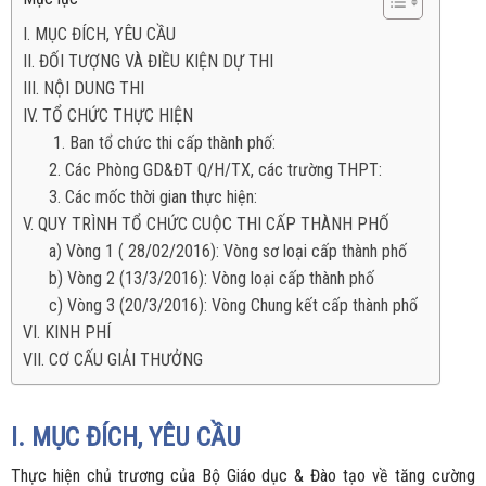
I. MỤC ĐÍCH, YÊU CẦU
II. ĐỐI TƯỢNG VÀ ĐIỀU KIỆN DỰ THI
III. NỘI DUNG THI
IV. TỔ CHỨC THỰC HIỆN
1. Ban tổ chức thi cấp thành phố:
2. Các Phòng GD&ĐT Q/H/TX, các trường THPT:
3. Các mốc thời gian thực hiện:
V. QUY TRÌNH TỔ CHỨC CUỘC THI CẤP THÀNH PHỐ
a) Vòng 1 ( 28/02/2016): Vòng sơ loại cấp thành phố
b) Vòng 2 (13/3/2016): Vòng loại cấp thành phố
c) Vòng 3 (20/3/2016): Vòng Chung kết cấp thành phố
VI. KINH PHÍ
VII. CƠ CẤU GIẢI THƯỞNG
I. MỤC ĐÍCH, YÊU CẦU
Thực hiện chủ trương của Bộ Giáo dục & Đào tạo về tăng cường