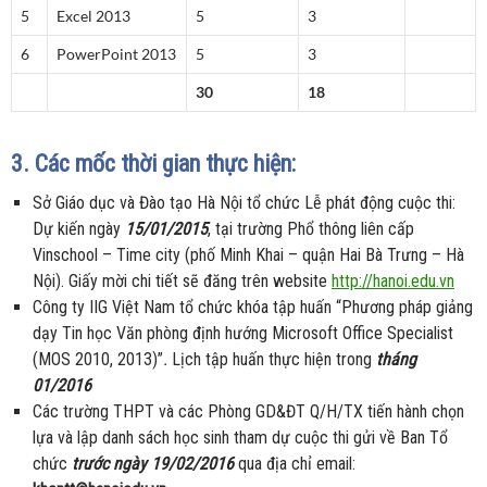
5
Excel 2013
5
3
6
PowerPoint 2013
5
3
30
18
3. Các mốc thời gian thực hiện:
Sở Giáo dục và Đào tạo Hà Nội tổ chức Lễ phát động cuộc thi:
Dự kiến ngày
15/01/2015
, tại trường Phổ thông liên cấp
Vinschool – Time city (phố Minh Khai – quận Hai Bà Trưng – Hà
Nội). Giấy mời chi tiết sẽ đăng trên website
http://hanoi.edu.vn
Công ty IIG Việt Nam tổ chức khóa tập huấn “Phương pháp giảng
dạy Tin học Văn phòng định hướng Microsoft Office Specialist
(MOS 2010, 2013)”
.
Lịch tập huấn thực hiện trong
tháng
01/2016
Các trường THPT và các Phòng GD&ĐT Q/H/TX tiến hành chọn
lựa và lập danh sách học sinh tham dự cuộc thi gửi về Ban Tổ
chức
trước ngày 19/02/2016
qua địa chỉ email: