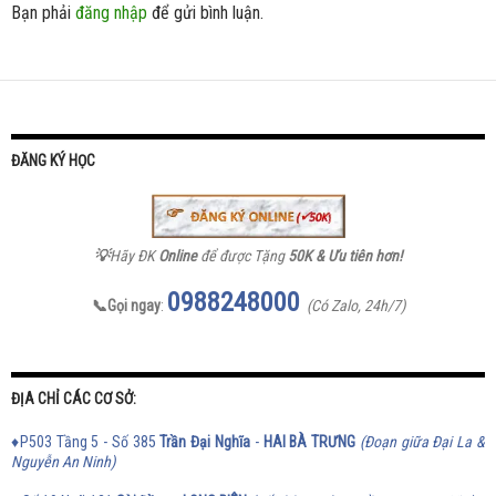
Bạn phải
đăng nhập
để gửi bình luận.
ĐĂNG KÝ HỌC
💡
Hãy ĐK
Online
để được Tặng
50K & Ưu tiên hơn!
0988248000
📞Gọi ngay
:
(Có Zalo, 24h/7)
ĐỊA CHỈ CÁC CƠ SỞ:
♦P503 Tầng 5 - Số 385
Trần Đại Nghĩa
-
HAI BÀ TRƯNG
(Đoạn giữa Đại La &
Nguyễn An Ninh)