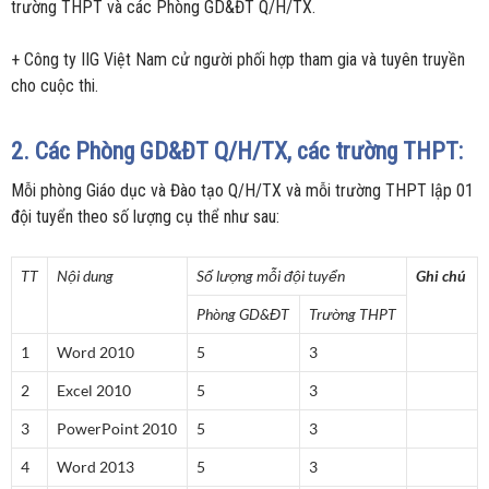
trường THPT và các Phòng GD&ĐT Q/H/TX.
+ Công ty IIG Việt Nam cử người phối hợp tham gia và tuyên truyền
cho cuộc thi.
2. Các Phòng GD&ĐT Q/H/TX, các trường THPT:
Mỗi phòng Giáo dục và Đào tạo Q/H/TX và mỗi trường THPT lập 01
đội tuyển theo số lượng cụ thể như sau:
TT
Nội dung
Số lượng mỗi đội tuyển
Ghi chú
Phòng GD&ĐT
Trường THPT
1
Word 2010
5
3
2
Excel 2010
5
3
3
PowerPoint 2010
5
3
4
Word 2013
5
3