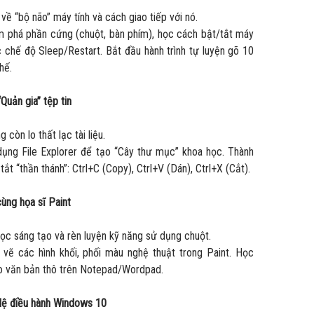
về “bộ não” máy tính và cách giao tiếp với nó.
 phá phần cứng (chuột, bàn phím), học cách bật/tắt máy
 chế độ Sleep/Restart. Bắt đầu hành trình tự luyện gõ 10
hế.
“Quản gia” tệp tin
 còn lo thất lạc tài liệu.
ụng File Explorer để tạo “Cây thư mục” khoa học. Thành
ắt “thần thánh”: Ctrl+C (Copy), Ctrl+V (Dán), Ctrl+X (Cắt).
cùng họa sĩ Paint
ọc sáng tạo và rèn luyện kỹ năng sử dụng chuột.
vẽ các hình khối, phối màu nghệ thuật trong Paint. Học
o văn bản thô trên Notepad/Wordpad.
Hệ điều hành Windows 10