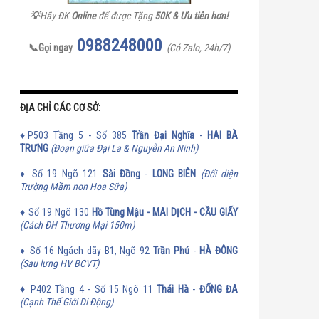
💡
Hãy ĐK
Online
để được Tặng
50K & Ưu tiên hơn!
0988248000
📞Gọi ngay
:
(Có Zalo, 24h/7)
ĐỊA CHỈ CÁC CƠ SỞ:
♦P503 Tầng 5 - Số 385
Trần Đại Nghĩa
-
HAI BÀ
TRƯNG
(Đoạn giữa Đại La & Nguyễn An Ninh)
♦ Số 19 Ngõ 121
Sài Đồng
-
LONG BIÊN
(Đối diện
Trường Mầm non Hoa Sữa)
♦ Số 19 Ngõ 130
Hồ Tùng Mậu - MAI DỊCH - CẦU GIẤY
(Cách ĐH Thương Mại 150m)
♦ Số 16 Ngách dãy B1, Ngõ 92
Trần Phú
-
HÀ ĐÔNG
(Sau lưng HV BCVT)
♦
P402 Tầng 4 - Số 15 Ngõ 11
Thái Hà
-
ĐỐNG ĐA
(Cạnh Thế Giới Di Động)