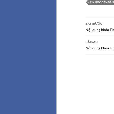
TIN HỌC CĂN BẢN
Điều
BÀI TRƯỚC
hướng
Nội dung khóa Ti
bài
viết
BÀI SAU
Nội dung khóa Lu