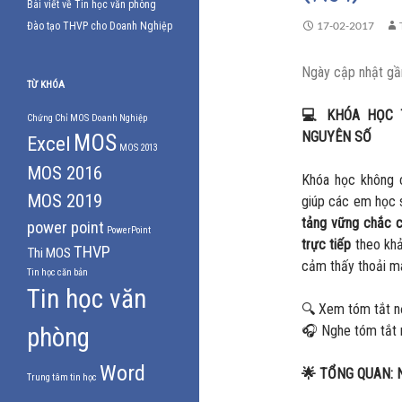
Bài viết về Tin học văn phòng
17-02-2017
Đào tạo THVP cho Doanh Nghiệp
Ngày cập nhật gầ
TỪ KHÓA
💻
KHÓA HỌC T
Chứng Chỉ MOS
Doanh Nghiệp
NGUYÊN SỐ
MOS
Excel
MOS 2013
MOS 2016
Khóa học không c
MOS 2019
giúp các em học s
tảng vững chắc c
power point
PowerPoint
trực tiếp
theo khả
THVP
Thi MOS
cảm thấy thoải má
Tin học căn bản
Tin học văn
🔍 Xem tóm tắt n
phòng
🎧 Nghe tóm tắt 
Word
🌟
TỔNG QUAN: N
Trung tâm tin học