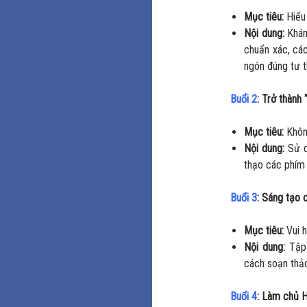
Mục tiêu:
Hiểu 
Nội dung:
Khám
chuẩn xác, các
ngón đúng tư t
Buổi 2
: Trở thành 
Mục tiêu:
Không
Nội dung:
Sử d
thạo các phím t
Buổi 3
: Sáng tạo 
Mục tiêu:
Vui h
Nội dung:
Tập 
cách soạn thả
Buổi 4
: Làm chủ 