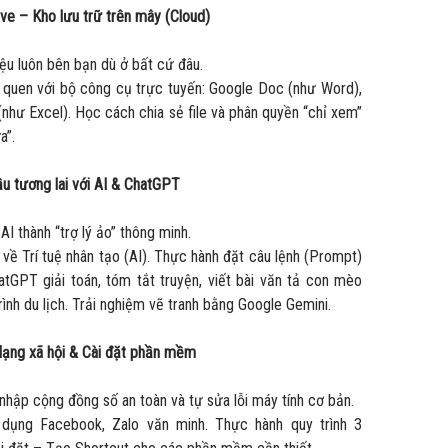
ive – Kho lưu trữ trên mây (Cloud)
ệu luôn bên bạn dù ở bất cứ đâu.
quen với bộ công cụ trực tuyến: Google Doc (như Word),
như Excel). Học cách chia sẻ file và phân quyền “chỉ xem”
a”.
ầu tương lai với AI & ChatGPT
AI thành “trợ lý ảo” thông minh.
về Trí tuệ nhân tạo (AI). Thực hành đặt câu lệnh (Prompt)
tGPT giải toán, tóm tắt truyện, viết bài văn tả con mèo
trình du lịch. Trải nghiệm vẽ tranh bằng Google Gemini.
 Mạng xã hội & Cài đặt phần mềm
hập cộng đồng số an toàn và tự sửa lỗi máy tính cơ bản.
ụng Facebook, Zalo văn minh. Thực hành quy trình 3