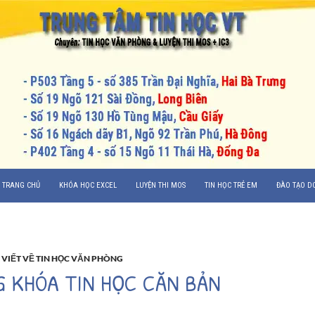
CHUYỂN ĐẾN NỘI DUNG
TRANG CHỦ
KHÓA HỌC EXCEL
LUYỆN THI MOS
TIN HỌC TRẺ EM
ĐÀO TẠO D
 VIẾT VỀ TIN HỌC VĂN PHÒNG
G KHÓA TIN HỌC CĂN BẢN