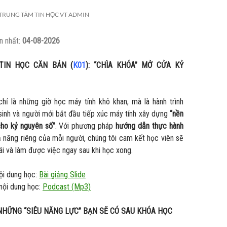
TRUNG TÂM TIN HỌC VT ADMIN
n nhất:
04-08-2026
IN HỌC CĂN BẢN (
K01
): “CHÌA KHÓA” MỞ CỬA KỶ
hỉ là những giờ học máy tính khô khan, mà là hành trình
inh và người mới bắt đầu tiếp xúc máy tính xây dựng
“nền
ho kỷ nguyên số”
. Với phương pháp
hướng dẫn thực hành
 năng riêng của mỗi người, chúng tôi cam kết học viên sẽ
i và làm được việc ngay sau khi học xong.
ội dung học:
Bài giảng Slide
nội dung học:
Podcast (Mp3)
HỮNG “SIÊU NĂNG LỰC” BẠN SẼ CÓ SAU KHÓA HỌC