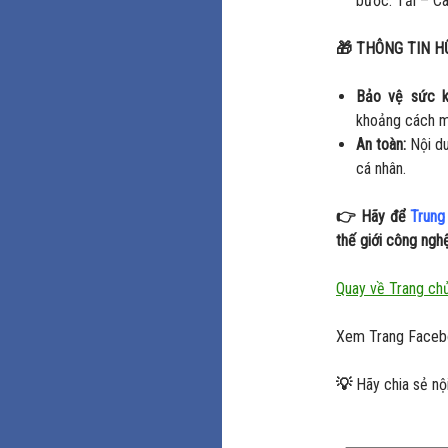
bước: Tải – Cà
🎁
THÔNG TIN H
Bảo vệ sức k
khoảng cách mắ
An toàn:
Nội du
cá nhân.
👉 Hãy để
Trung
thế giới công ngh
Quay về Trang ch
Xem Trang Face
💡
Hãy chia sẻ nộ