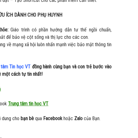
i đặt – Tạo Shortcut cho các phần mềm cần thiết.
ỮU ÍCH DÀNH CHO PHỤ HUYNH
hỏe:
Giáo trình có phần hướng dẫn tư thế ngồi chuẩn,
t để bảo vệ cột sống và thị lực cho các con.
ng về mạng xã hội luôn nhấn mạnh việc bảo mật thông tin
 tâm Tin học VT
đồng hành cùng bạn và con trẻ bước vào
ệ một cách tự tin nhất!
ủ
book
Trung tâm tin học VT
i dung cho
bạn bè
qua
Facebook
hoặc
Zalo
của Bạn.