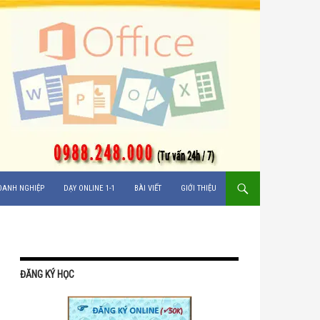
OANH NGHIỆP
DẠY ONLINE 1-1
BÀI VIẾT
GIỚI THIỆU
ĐĂNG KÝ HỌC