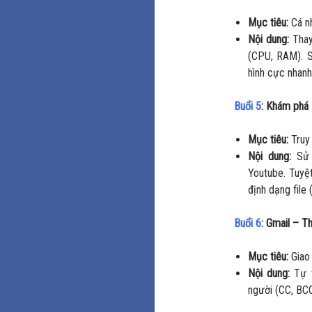
Mục tiêu:
Cá nh
Nội dung:
Thay
(CPU, RAM). 
hình cực nhanh
Buổi 5
: Khám phá 
Mục tiêu:
Truy 
Nội dung:
Sử 
Youtube. Tuyệt
định dạng file 
Buổi 6
: Gmail – T
Mục tiêu:
Giao 
Nội dung:
Tự t
người (CC, BCC