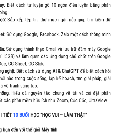
ay:
Biết cách tự luyện gõ 10 ngón điêu luyện bằng phần
ing.
ọc:
Sắp xếp tệp tin, thư mục ngăn nắp giúp tìm kiếm dữ
et:
Sử dụng Google, Facebook, Zalo một cách thông minh
ầu:
Sử dụng thành thạo Gmail và lưu trữ đám mây Google
hí 15GB) và làm quen các ứng dụng chủ chốt trên Google
oc, GG Sheet, GG Slide.
ng nghệ:
Biết cách sử dụng
AI & ChatGPT
để biết cách hỏi
hỏi nào trong cuộc sống, lập kế hoạch, tìm giải pháp, giải
và vẽ tranh sáng tạo.
hống:
Hiểu cá nguyên tắc chung về tải và cài đặt phần
ặt các phần mềm hữu ích như Zoom, Cốc Cốc, UltraView.
I TIẾT
10 BUỔI
HỌC “HỌC VUI – LÀM THẬT”
 bạn đến với thế giới Máy tính