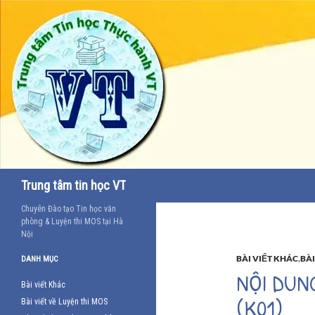
Tìm
Trung tâm tin học VT
kiếm
Chuyên Đào tạo Tin học văn
phòng & Luyện thi MOS tại Hà
Nội
BÀI VIẾT KHÁC
,
BÀI
DANH MỤC
NỘI DUN
Bài viết Khác
(K01)
Bài viết về Luyện thi MOS