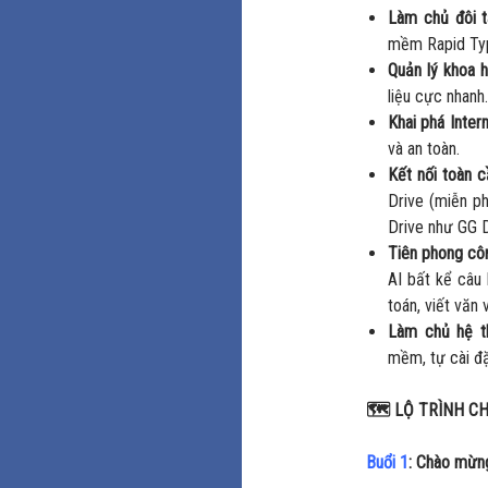
Làm chủ đôi t
mềm Rapid Typ
Quản lý khoa h
liệu cực nhanh.
Khai phá Intern
và an toàn.
Kết nối toàn c
Drive (miễn p
Drive như GG D
Tiên phong cô
AI bất kể câu 
toán, viết văn 
Làm chủ hệ t
mềm, tự cài đ
🗺️
LỘ TRÌNH CH
Buổi 1
: Chào mừng