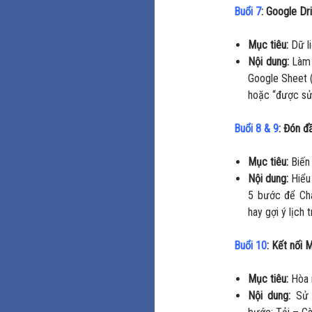
Buổi 7
: Google Dr
Mục tiêu:
Dữ li
Nội dung:
Làm 
Google Sheet (
hoặc “được sử
Buổi 8 & 9
: Đón đ
Mục tiêu:
Biến 
Nội dung:
Hiểu 
5 bước để Cha
hay gợi ý lịch 
Buổi 10
: Kết nối
Mục tiêu:
Hòa n
Nội dung:
Sử d