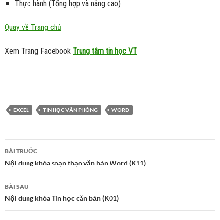
Thực hành (Tổng hợp và nâng cao)
Quay về Trang chủ
Xem Trang Facebook
Trung tâm tin học VT
EXCEL
TIN HỌC VĂN PHÒNG
WORD
Điều
BÀI TRƯỚC
hướng
Nội dung khóa soạn thạo văn bản Word (K11)
bài
viết
BÀI SAU
Nội dung khóa Tin học căn bản (K01)