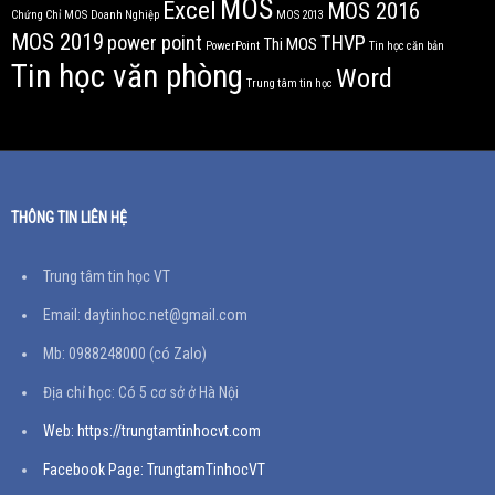
MOS
Excel
MOS 2016
Chứng Chỉ MOS
Doanh Nghiệp
MOS 2013
MOS 2019
power point
THVP
Thi MOS
PowerPoint
Tin học căn bản
Tin học văn phòng
Word
Trung tâm tin học
THÔNG TIN LIÊN HỆ
Trung tâm tin học VT
Email: daytinhoc.net@gmail.com
Mb: 0988248000 (có Zalo)
Địa chỉ học: Có 5 cơ sở ở Hà Nội
Web: https://trungtamtinhocvt.com
Facebook Page: TrungtamTinhocVT