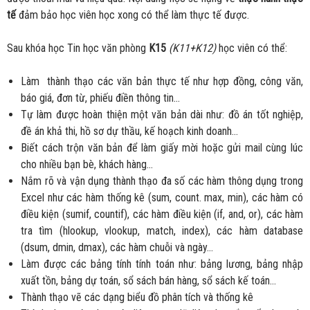
tế
đảm bảo học viên học xong có thể làm thực tế được.
Sau khóa học Tin học văn phòng
K15
(K11+K12)
học viên có thể:
Làm thành thạo các văn bản thực tế như hợp đồng, công văn,
báo giá, đơn từ, phiếu điền thông tin…
Tự làm được hoàn thiện một văn bản dài như: đồ án tốt nghiệp,
đề án khả thi, hồ sơ dự thầu, kế hoạch kinh doanh…
Biết cách trộn văn bản để làm giấy mời hoặc gửi mail cùng lúc
cho nhiều bạn bè, khách hàng…
Nắm rõ và vận dụng thành thạo đa số các hàm thông dụng trong
Excel như các hàm thống kê (sum, count. max, min), các hàm có
điều kiện (sumif, countif), các hàm điều kiện (if, and, or), các hàm
tra tìm (hlookup, vlookup, match, index), các hàm database
(dsum, dmin, dmax), các hàm chuỗi và ngày…
Làm được các bảng tính tính toán như: bảng lương, bảng nhập
xuất tồn, bảng dự toán, sổ sách bán hàng, sổ sách kế toán…
Thành thạo vẽ các dạng biểu đồ phân tích và thống kê