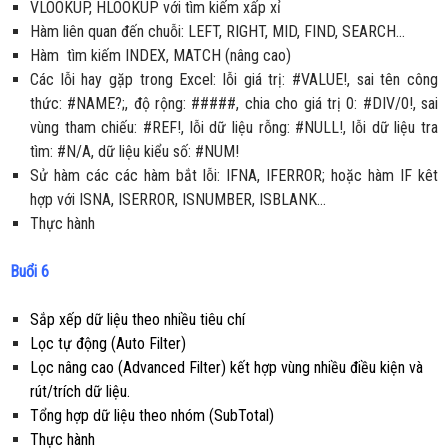
VLOOKUP, HLOOKUP với tìm kiếm xấp xỉ
Hàm liên quan đến chuỗi: LEFT, RIGHT, MID, FIND, SEARCH…
Hàm tìm kiếm INDEX, MATCH (nâng cao)
Các lỗi hay gặp trong Excel: lỗi giá trị: #VALUE!, sai tên công
thức: #NAME?;, độ rộng: #####, chia cho giá trị 0: #DIV/0!, sai
vùng tham chiếu: #REF!, lỗi dữ liệu rỗng: #NULL!, lỗi dữ liệu tra
tìm: #N/A, dữ liệu kiểu số: #NUM!
Sử hàm các các hàm bắt lỗi: IFNA, IFERROR; hoặc hàm IF kêt
hợp với ISNA, ISERROR, ISNUMBER, ISBLANK…
Thực hành
Buổi 6
Sắp xếp dữ liệu theo nhiều tiêu chí
Lọc tự động (Auto Filter)
Lọc nâng cao (Advanced Filter) kết hợp vùng nhiều điều kiện và
rút/trích dữ liệu.
Tổng hợp dữ liệu theo nhóm (SubTotal)
Thực hành