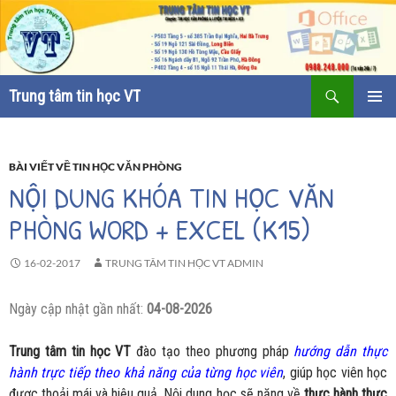
Tìm
Trung tâm tin học VT
kiếm
CHUYỂN
TRÌNH
ĐẾN
ĐƠN CƠ
NỘI
SỞ
DUNG
BÀI VIẾT VỀ TIN HỌC VĂN PHÒNG
NỘI DUNG KHÓA TIN HỌC VĂN
PHÒNG WORD + EXCEL (K15)
16-02-2017
TRUNG TÂM TIN HỌC VT ADMIN
Ngày cập nhật gần nhất:
04-08-2026
Trung tâm tin học VT
đào tạo theo phương pháp
hướng dẫn thực
hành trực tiếp theo khả năng của từng học viên
, giúp học viên học
được thoải mái và hiệu quả. Nội dung học sẽ nặng về
thực hành thực