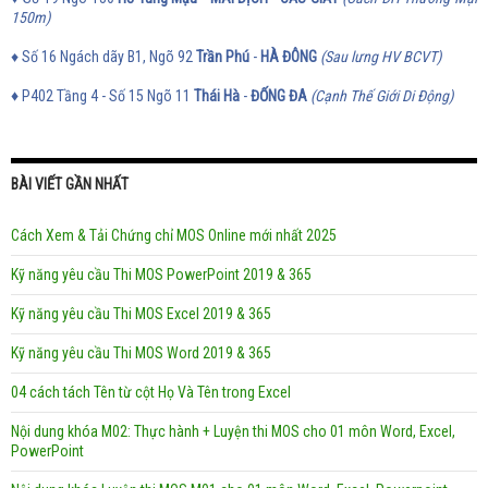
150m)
♦ Số 16 Ngách dãy B1, Ngõ 92
Trần Phú
-
HÀ ĐÔNG
(Sau lưng HV BCVT)
♦
P402 Tầng 4 - Số 15 Ngõ 11
Thái Hà
-
ĐỐNG ĐA
(Cạnh Thế Giới Di Động)
BÀI VIẾT GẦN NHẤT
Cách Xem & Tải Chứng chỉ MOS Online mới nhất 2025
Kỹ năng yêu cầu Thi MOS PowerPoint 2019 & 365
Kỹ năng yêu cầu Thi MOS Excel 2019 & 365
Kỹ năng yêu cầu Thi MOS Word 2019 & 365
04 cách tách Tên từ cột Họ Và Tên trong Excel
Nội dung khóa M02: Thực hành + Luyện thi MOS cho 01 môn Word, Excel,
PowerPoint