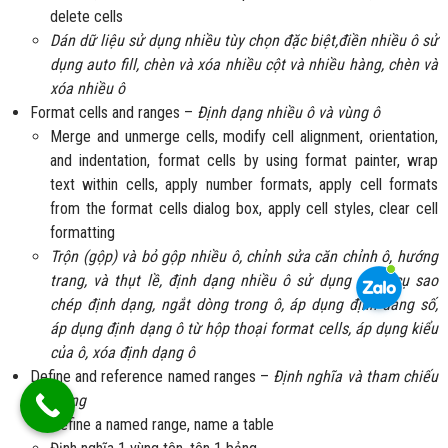
delete cells
Dán dữ liệu sử dụng nhiều tùy chọn đặc biệt,điền nhiều ô sử
dụng auto fill, chèn và xóa nhiều cột và nhiều hàng, chèn và
xóa nhiều ô
Format cells and ranges –
Định dạng nhiều ô và vùng ô
Merge and unmerge cells, modify cell alignment, orientation,
and indentation, format cells by using format painter, wrap
text within cells, apply number formats, apply cell formats
from the format cells dialog box, apply cell styles, clear cell
formatting
Trộn (gộp) và bỏ gộp nhiều ô, chỉnh sửa căn chỉnh ô, hướng
trang, và thụt lề, định dạng nhiều ô sử dụng công cụ sao
chép định dạng, ngắt dòng trong ô, áp dụng định dang số,
áp dụng định dạng ô từ hộp thoại format cells, áp dụng kiểu
của ô, xóa định dạng ô
Define and reference named ranges –
Định nghĩa và tham chiếu
tên vùng
Define a named range, name a table