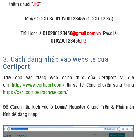
thêm chuỗi
“
.IIG
”
Ví dụ:
CCCD Số
010200123456
(CCCD 12 Số)
Thì: User là
010200123456
@gmail.com.vn
, Pass là
010200123456
.IIG
3. Cách đăng nhập vào website của
Certiport
Truy cập vào trang web chính thức của Certiport tại địa
chỉ:
https://www.certiport.com/
thì sẽ tự động chuyển sang trang
https://certiport.pearsonvue.com/
Để đăng nhập kích vào ô
Login/ Register
ở góc
Trên & Phải
màn
hình để đăng nhập.