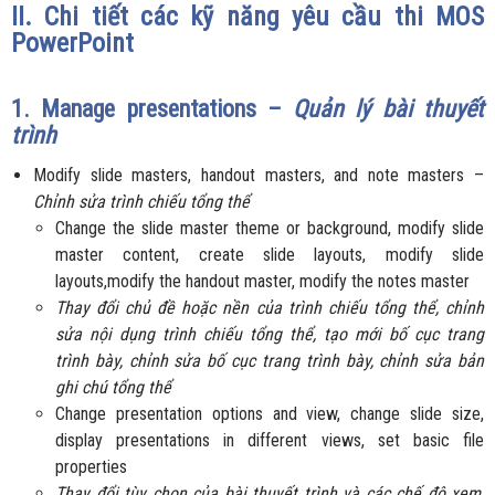
II. Chi tiết các kỹ năng yêu cầu thi MOS
PowerPoint
1. Manage presentations –
Quản lý bài thuyết
trình
Modify slide masters, handout masters, and note masters –
Chỉnh sửa trình chiếu tổng thể
Change the slide master theme or background, modify slide
master content, create slide layouts, modify slide
layouts,modify the handout master, modify the notes master
Thay đổi chủ đề hoặc nền của trình chiếu tổng thể, chỉnh
sửa nội dụng trình chiếu tổng thể, tạo mới bố cục trang
trình bày, chỉnh sửa bố cục trang trình bày,
chỉnh sửa bản
ghi chú tổng thể
Change presentation options and view, change slide size,
display presentations in different views, set basic file
properties
Thay đổi tùy chọn của bài thuyết trình và các chế độ xem
,