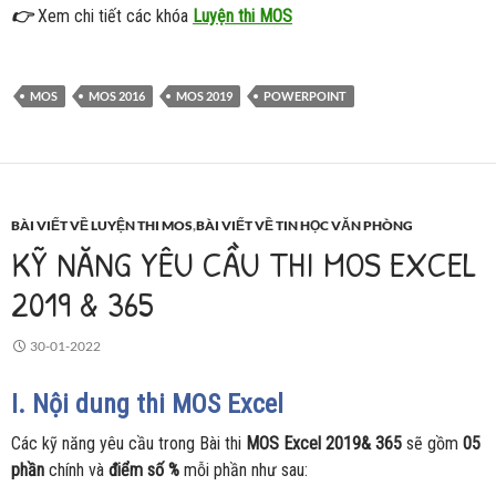
👉
Xem chi tiết các khóa
Luyện thi MOS
MOS
MOS 2016
MOS 2019
POWERPOINT
BÀI VIẾT VỀ LUYỆN THI MOS
,
BÀI VIẾT VỀ TIN HỌC VĂN PHÒNG
KỸ NĂNG YÊU CẦU THI MOS EXCEL
2019 & 365
30-01-2022
I. Nội dung thi MOS Excel
Các kỹ năng yêu cầu trong Bài thi
MOS Excel 2019& 365
sẽ gồm
05
phần
chính và
điểm số %
mỗi phần như sau: