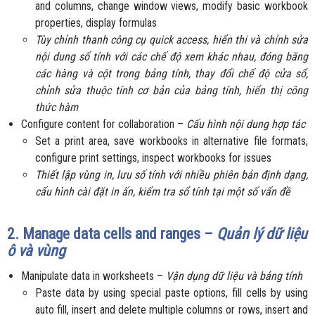
and columns, change window views, modify basic workbook
properties, display formulas
Tùy chỉnh thanh công cụ quick access, hiển thi và chỉnh sửa
nội dung sổ tính với các chế độ xem khác nhau, đóng băng
các hàng và cột trong bảng tính, thay đổi chế độ cửa sổ,
chỉnh sửa thuộc tính cơ bản của bảng tính, hiển thị công
thức hàm
Configure content for collaboration –
Cấu hình nội dung hợp tác
Set a print area, save workbooks in alternative file formats,
configure print settings, inspect workbooks for issues
Thiết lập vùng in, lưu số tính với nhiều phiên bản định dạng,
cấu hình cài đặt in ấn, kiểm tra sổ tính tại một số vấn đề
2. Manage data cells and ranges –
Quản lý dữ liệu
ô và vùng
Manipulate data in worksheets –
Vận dụng dữ liệu và bảng tính
Paste data by using special paste options, fill cells by using
auto fill, insert and delete multiple columns or rows, insert and