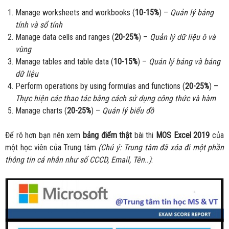
Manage worksheets and workbooks (
10-15%
) –
Quản lý bảng
tính và sổ tính
Manage data cells and ranges (
20-25%
) –
Quản lý dữ liệu ô và
vùng
Manage tables and table data (
10-15%
) –
Quản lý bảng và bảng
dữ liệu
Perform operations by using formulas and functions (
20-25%
) –
Thực hiện các thao tác bằng cách sử dụng công thức và hàm
Manage charts (
20-25%
) –
Quản lý biểu đồ
Để rõ hơn bạn nên xem
bảng điểm thật
bài thi
MOS Excel 2019
của
một học viên của Trung tâm
(Chú ý: Trung tâm đã xóa đi một phần
thông tin cá nhân như số CCCD, Email, Tên..)
: