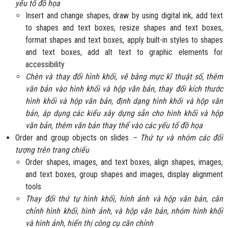
yếu tố đồ họa
Insert and change shapes, draw by using digital ink, add text
to shapes and text boxes, resize shapes and text boxes,
format shapes and text boxes, apply built-in styles to shapes
and text boxes, add alt text to graphic elements for
accessibility
Chèn và thay đổi hình khối, vẽ bằng mực kĩ thuật số, thêm
văn bản vào hình khối và hộp văn bản, thay đổi kích thước
hình khối và hộp văn bản, định dạng hình khối và hộp văn
bản, áp dụng các kiểu xây dựng sẵn cho hình khối và hộp
văn bản, thêm văn bản thay thế vào các yếu tố đồ họa
Order and group objects on slides
– Thứ tự và nhóm các đối
tượng trên trang chiếu
Order shapes, images, and text boxes, align shapes, images,
and text boxes, group shapes and images, display alignment
tools
Thay đổi thứ tự hình khối, hính ảnh và hộp văn bản, căn
chỉnh hình khối, hình ảnh, và hộp văn bản, nhóm hình khối
và hình ảnh, hiển thị công cụ căn chỉnh