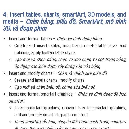
4. Insert tables, charts, smartArt, 3D models, and
media –
Chèn bảng, biểu đồ, SmartArt, mô hình
3D, và đoạn phim
Insert and format tables –
Chèn và định dạng bảng
Create and insert tables, insert and delete table rows and
columns, apply built-in table styles
Tạo mới và chèn bảng, chèn và xóa hàng và cột trong bảng,
áp dụng các kiểu được xây dựng sẵn của bảng
Insert and modify charts –
Chèn và chỉnh sửa biểu đồ
Create and insert charts, modify charts
Tạo mới và chèn biểu đồ, chỉnh sửa biểu đồ
Insert and format smartart graphics –
Chèn và định dạng đồ họa
smartart
Insert smartart graphics, convert lists to smartart graphics,
add and modify smartart graphic content
Chèn smartart đồ họa, chuyển đổi danh sách trong smartart
đồ họa, thêm và chỉnh sửa nội dụng trong smartart