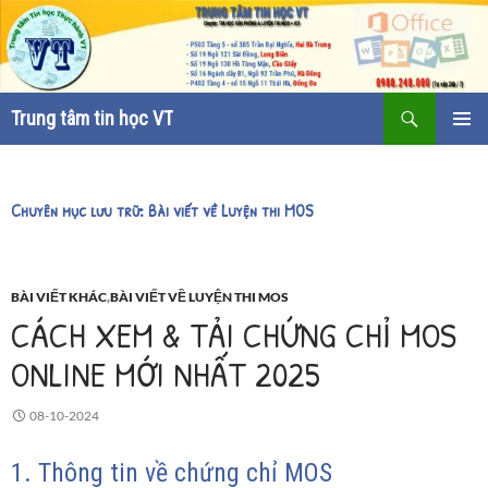
Tìm
Trung tâm tin học VT
kiếm
CHUYỂN
TRÌNH
ĐẾN
ĐƠN CƠ
NỘI
SỞ
DUNG
Chuyên mục lưu trữ: Bài viết về Luyện thi MOS
BÀI VIẾT KHÁC
,
BÀI VIẾT VỀ LUYỆN THI MOS
CÁCH XEM & TẢI CHỨNG CHỈ MOS
ONLINE MỚI NHẤT 2025
08-10-2024
1. Thông tin về chứng chỉ MOS