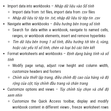
Import data into workbooks –
Nhập dữ liệu vào Sổ tính
Import data from .txt files, import data from .csv files
Nhập dữ liệu từ tệp tin .txt, nhập dữ liệu từ tệp tin .csv
Navigate within workbooks –
Điều hướng bên trong sổ tính
Search for data within a workbook, navigate to named cells,
ranges, or workbook elements, insert and remove hyperlinks
Tìm dữ liệu bên trong 1 sổ tính, điều hướng tới tên ô, vùng,
hoặc các yếu tố số tính, chèn và loại bỏ các liên kết
Format worksheets and workbooks –
Định dạng bảng tính và sổ
tính
Modify page setup, adjust row height and column width,
customize headers and footers
Chỉnh sửa thiết lập trang, điều chỉnh độ cao của hàng và độ
rộng của cột, tùy chỉnh đầu trang và chân trang
Customize options and views –
Tùy chỉnh tùy chọn và chế độ
xem nhìn
Customize the Quick Access toolbar, display and modify
workbook content in different views-, freeze worksheet rows