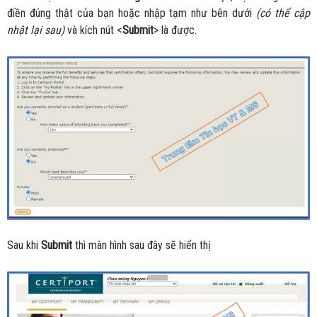
điền đúng thật của bạn hoặc nhập tạm như bên dưới
(có thể cập
nhật lại sau)
và kích nút <
Submit
> là được.
Sau khi
Submit
thì màn hình sau đây sẽ hiển thị