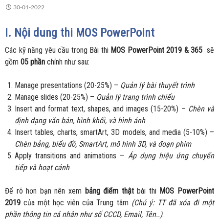
30-01-2022
I. Nội dung thi MOS PowerPoint
Các kỹ năng yêu cầu trong Bài thi
MOS PowerPoint 2019 & 365
sẽ
gồm
05 phần
chính như sau:
Manage presentations (20-25%) –
Quản lý bài thuyết trình
Manage slides (20-25%) –
Quản lý trang trình chiếu
Insert and format text, shapes, and images (15-20%) –
Chèn và
định dạng văn bản, hình khối, và hình ảnh
Insert tables, charts, smartArt, 3D models, and media (5-10%) –
Chèn bảng, biểu đồ, SmartArt, mô hình 3D, và đoạn phim
Apply transitions and animations –
Áp dụng hiệu ứng chuyển
tiếp và hoạt cảnh
Để rõ hơn bạn nên xem
bảng điểm thật
bài thi
MOS PowerPoint
2019
của một học viên của Trung tâm
(Chú ý: TT đã xóa đi một
phần thông tin cá nhân như số CCCD, Email, Tên..)
: