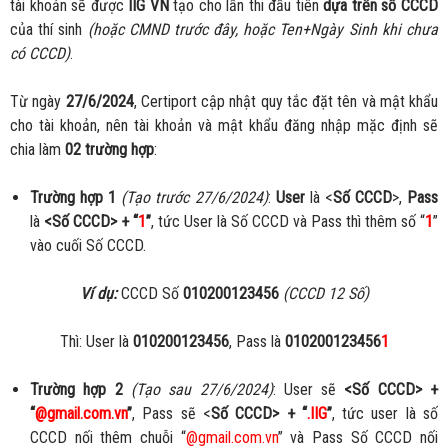
tài khoản sẽ được
IIG VN
tạo cho lần thi đầu tiên
dựa trên số CCCD
của thí sinh
(hoặc CMND trước đây, hoặc Ten+Ngày Sinh khi chưa
có CCCD)
.
Từ ngày
27/6/2024
, Certiport cập nhật quy tắc đặt tên và mật khẩu
cho tài khoản, nên tài khoản và mật khẩu đăng nhập mặc định sẽ
chia làm
02 trường hợp
:
Trường hợp 1
(Tạo trước 27/6/2024)
:
User
là <
Số CCCD
>,
Pass
là
<Số CCCD> + “
1
”
, tức User là Số CCCD và Pass thì thêm số “
1
”
vào cuối Số CCCD.
Ví dụ:
CCCD Số
010200123456
(CCCD 12 Số)
Thì: User là
010200123456
, Pass là
010200123456
1
Trường hợp 2
(Tạo sau 27/6/2024)
: User sẽ
<Số CCCD> +
“
@gmail.com.vn
”
, Pass sẽ <
Số CCCD> + “
.IIG
”
, tức user là số
CCCD nối thêm chuỗi “
@gmail.com.vn
” và Pass Số CCCD nối