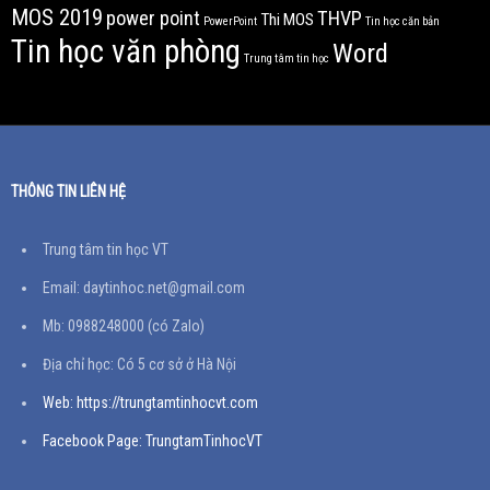
MOS 2019
power point
THVP
Thi MOS
PowerPoint
Tin học căn bản
Tin học văn phòng
Word
Trung tâm tin học
THÔNG TIN LIÊN HỆ
Trung tâm tin học VT
Email: daytinhoc.net@gmail.com
Mb: 0988248000 (có Zalo)
Địa chỉ học: Có 5 cơ sở ở Hà Nội
Web: https://trungtamtinhocvt.com
Facebook Page: TrungtamTinhocVT