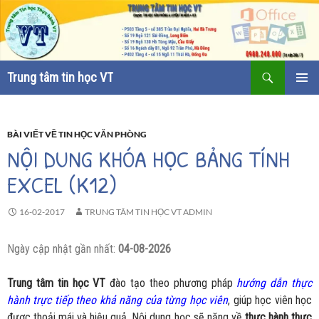
Tìm
Trung tâm tin học VT
kiếm
CHUYỂN
TRÌNH
ĐẾN
ĐƠN CƠ
NỘI
SỞ
DUNG
BÀI VIẾT VỀ TIN HỌC VĂN PHÒNG
NỘI DUNG KHÓA HỌC BẢNG TÍNH
EXCEL (K12)
16-02-2017
TRUNG TÂM TIN HỌC VT ADMIN
Ngày cập nhật gần nhất:
04-08-2026
Trung tâm tin học VT
đào tạo theo phương pháp
hướng dẫn thực
hành trực tiếp theo khả năng của từng học viên
, giúp học viên học
được thoải mái và hiệu quả. Nội dung học sẽ nặng về
thực hành thực