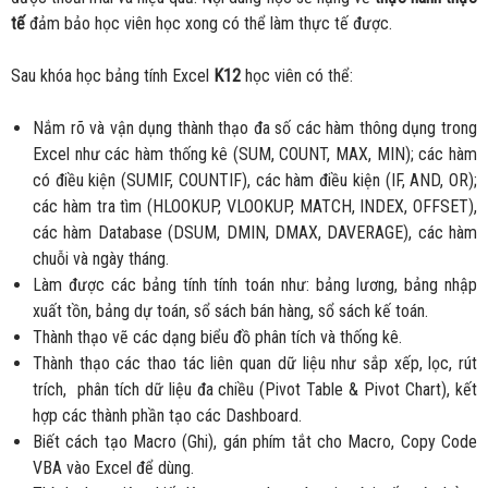
tế
đảm bảo học viên học xong có thể làm thực tế được.
Sau khóa học bảng tính Excel
K12
học viên có thể:
Nắm rõ và vận dụng thành thạo đa số các hàm thông dụng trong
Excel như các hàm thống kê (SUM, COUNT, MAX, MIN); các hàm
có điều kiện (SUMIF, COUNTIF), các hàm điều kiện (IF, AND, OR);
các hàm tra tìm (HLOOKUP, VLOOKUP, MATCH, INDEX, OFFSET),
các hàm Database (DSUM, DMIN, DMAX, DAVERAGE), các hàm
chuỗi và ngày tháng.
Làm được các bảng tính tính toán như: bảng lương, bảng nhập
xuất tồn, bảng dự toán, sổ sách bán hàng, sổ sách kế toán.
Thành thạo vẽ các dạng biểu đồ phân tích và thống kê.
Thành thạo các thao tác liên quan dữ liệu như sắp xếp, lọc, rút
trích, phân tích dữ liệu đa chiều (Pivot Table & Pivot Chart), kết
hợp các thành phần tạo các Dashboard.
Biết cách tạo Macro (Ghi), gán phím tắt cho Macro, Copy Code
VBA vào Excel để dùng.