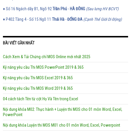
♦ Số 16 Ngách dãy B1, Ngõ 92
Trần Phú
-
HÀ ĐÔNG
(Sau lưng HV BCVT)
♦
P402 Tầng 4 - Số 15 Ngõ 11
Thái Hà
-
ĐỐNG ĐA
(Cạnh Thế Giới Di Động)
BÀI VIẾT GẦN NHẤT
Cách Xem & Tải Chứng chỉ MOS Online mới nhất 2025
Kỹ năng yêu cầu Thi MOS PowerPoint 2019 & 365
Kỹ năng yêu cầu Thi MOS Excel 2019 & 365
Kỹ năng yêu cầu Thi MOS Word 2019 & 365
04 cách tách Tên từ cột Họ Và Tên trong Excel
Nội dung khóa M02: Thực hành + Luyện thi MOS cho 01 môn Word, Excel,
PowerPoint
Nội dung khóa Luyện thi MOS M01 cho 01 môn Word, Excel, Powerpoint