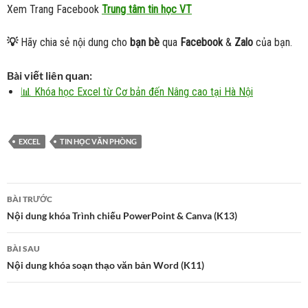
Xem Trang Facebook
Trung tâm tin học VT
💡
Hãy chia sẻ nội dung cho
bạn bè
qua
Facebook
&
Zalo
của bạn.
Bài viết liên quan:
📊 Khóa học Excel từ Cơ bản đến Nâng cao tại Hà Nội
EXCEL
TIN HỌC VĂN PHÒNG
Điều
BÀI TRƯỚC
hướng
Nội dung khóa Trình chiếu PowerPoint & Canva (K13)
bài
viết
BÀI SAU
Nội dung khóa soạn thạo văn bản Word (K11)