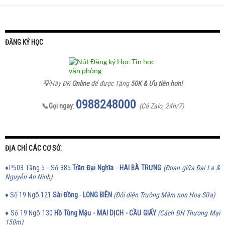
ĐĂNG KÝ HỌC
💡
Hãy ĐK
Online
để được Tặng
50K & Ưu tiên hơn!
0988248000
📞Gọi ngay
:
(Có Zalo, 24h/7)
ĐỊA CHỈ CÁC CƠ SỞ:
♦P503 Tầng 5 - Số 385
Trần Đại Nghĩa
-
HAI BÀ TRƯNG
(Đoạn giữa Đại La &
Nguyễn An Ninh)
♦ Số 19 Ngõ 121
Sài Đồng
-
LONG BIÊN
(Đối diện Trường Mầm non Hoa Sữa)
♦ Số 19 Ngõ 130
Hồ Tùng Mậu - MAI DỊCH - CẦU GIẤY
(Cách ĐH Thương Mại
150m)