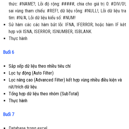
thức: #NAME?; Lỗi độ rộng: #####; chia cho giá trị 0: #DIV/0!;
sai vùng tham chiếu: #REF!; dữ liệu rỗng: #NULL!, Lỗi dữ liệu tra
tìm: #N/A; Lỗi dữ liệu kiểu số: #NUM!
Sử hàm các các hàm bắt lỗi: IFNA, IFERROR; hoặc hàm IF kêt
hợp với ISNA, ISERROR, ISNUMBER, ISBLANK.
Thực hành
Buổi 6
Sắp xếp dữ liệu theo nhiều tiêu chí
Lọc tự động (Auto Filter)
Lọc nâng cao (Advanced Filter) kết hợp vùng nhiều điều kiện và
rút/trích dữ liệu.
Tổng hợp dữ liệu theo nhóm (SubTotal)
Thực hành
Buổi 7
Database trong excel