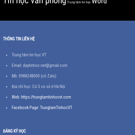
Tin học văn phòng
Word
Trung tâm tin học
THÔNG TIN LIÊN HỆ
Trung tâm tin học VT
Email: daytinhoc.net@gmail.com
Mb: 0988248000 (có Zalo)
Địa chỉ học: Có 5 cơ sở ở Hà Nội
Web: https://trungtamtinhocvt.com
Facebook Page: TrungtamTinhocVT
ĐĂNG KÝ HỌC