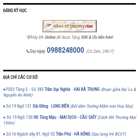
ĐĂNG KÝ HỌC
💡
Hãy ĐK
Online
để được Tặng
50K & Ưu tiên hơn!
0988248000
📞Gọi ngay
:
(Có Zalo, 24h/7)
ĐỊA CHỈ CÁC CƠ SỞ:
♦P503 Tầng 5 - Số 385
Trần Đại Nghĩa
-
HAI BÀ TRƯNG
(Đoạn giữa Đại La &
Nguyễn An Ninh)
♦ Số 19 Ngõ 121
Sài Đồng
-
LONG BIÊN
(Đối diện Trường Mầm non Hoa Sữa)
♦ Số 19 Ngõ 130
Hồ Tùng Mậu - MAI DỊCH - CẦU GIẤY
(Cách ĐH Thương Mại
150m)
♦ Số 16 Ngách dãy B1, Ngõ 92
Trần Phú
-
HÀ ĐÔNG
(Sau lưng HV BCVT)