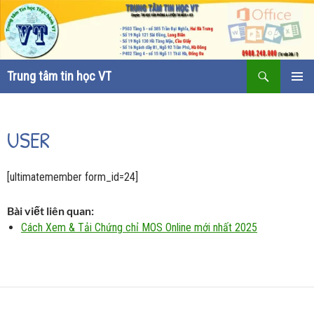
Tìm
Trung tâm tin học VT
kiếm
CHUYỂN
TRÌNH
ĐẾN
ĐƠN CƠ
NỘI
SỞ
USER
DUNG
[ultimatemember form_id=24]
Bài viết liên quan:
Cách Xem & Tải Chứng chỉ MOS Online mới nhất 2025